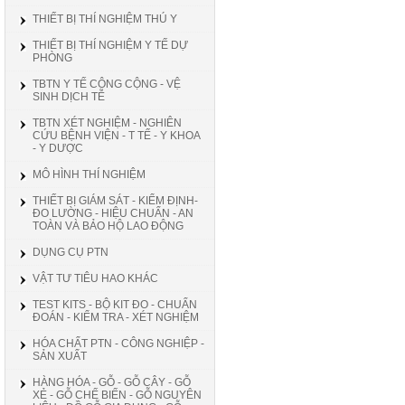
THIẾT BỊ THÍ NGHIỆM THÚ Y
THIẾT BỊ THÍ NGHIỆM Y TẾ DỰ
PHÒNG
TBTN Y TẾ CÔNG CỘNG - VỆ
SINH DỊCH TỄ
TBTN XÉT NGHIỆM - NGHIÊN
CỨU BỆNH VIỆN - T TẾ - Y KHOA
- Y DƯỢC
MÔ HÌNH THÍ NGHIỆM
THIẾT BỊ GIÁM SÁT - KIỂM ĐỊNH-
ĐO LƯỜNG - HIỆU CHUẨN - AN
TOÀN VÀ BẢO HỘ LAO ĐỘNG
DỤNG CỤ PTN
VẬT TƯ TIÊU HAO KHÁC
TEST KITS - BỘ KIT ĐO - CHUẨN
ĐOÁN - KIỂM TRA - XÉT NGHIỆM
HÓA CHẤT PTN - CÔNG NGHIỆP -
SẢN XUẤT
HÀNG HÓA - GỖ - GỖ CÂY - GỖ
XẺ - GỖ CHẾ BIẾN - GỖ NGUYÊN