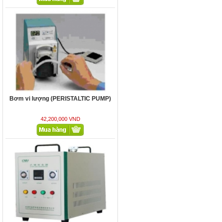
MÁY PHÁT ETHYLENE LÀM CHÍN
TRÁI CÂY, TQ
79,800,000 VND