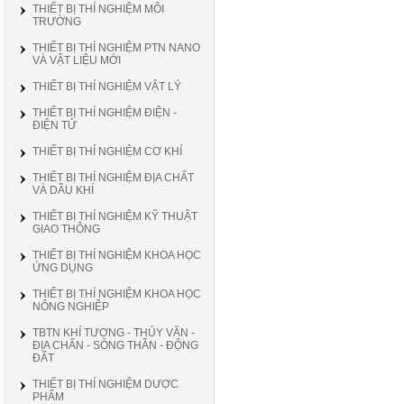
THIẾT BỊ THÍ NGHIỆM MÔI
TRƯỜNG
THIẾT BỊ THÍ NGHIỆM PTN NANO
VÀ VẬT LIỆU MỚI
THIẾT BỊ THÍ NGHIỆM VẬT LÝ
THIẾT BỊ THÍ NGHIỆM ĐIỆN -
ĐIỆN TỬ
THIẾT BỊ THÍ NGHIỆM CƠ KHÍ
THIẾT BỊ THÍ NGHIỆM ĐỊA CHẤT
VÀ DẦU KHÍ
THIẾT BỊ THÍ NGHIỆM KỸ THUẬT
GIAO THÔNG
THIẾT BỊ THÍ NGHIỆM KHOA HỌC
ỨNG DỤNG
THIẾT BỊ THÍ NGHIỆM KHOA HỌC
NÔNG NGHIỆP
TBTN KHÍ TƯỢNG - THỦY VĂN -
ĐỊA CHẤN - SÓNG THẦN - ĐỘNG
ĐẤT
THIẾT BỊ THÍ NGHIỆM DƯỢC
PHẨM