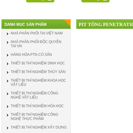
PIT TÔNG PENETRATI
DANH MỤC SẢN PHẨM
NHÀ PHÂN PHỐI TẠI VIỆT NAM
NHÀ PHÂN PHỐI ĐỘC QUYỀN
TẠI VN
HÀNG HÓA PTN CÓ SẴN
THIẾT BỊ THÍ NGHIỆM SINH HỌC
THIẾT BỊ THÍ NGHIỆM THỦY SẢN
THIẾT BỊ THÍ NGHIỆM KHOA HỌC
VẬT LIỆU
THIẾT BỊ THÍ NGHIỆM CÔNG
NGHỆ VẬT LIỆU
THIẾT BỊ THÍ NGHIỆM HÓA HỌC
THIẾT BỊ THÍ NGHIỆM CÔNG
NGHỆ THỰC PHẨM
THIẾT BỊ THÍ NGHIỆM XÂY DỰNG