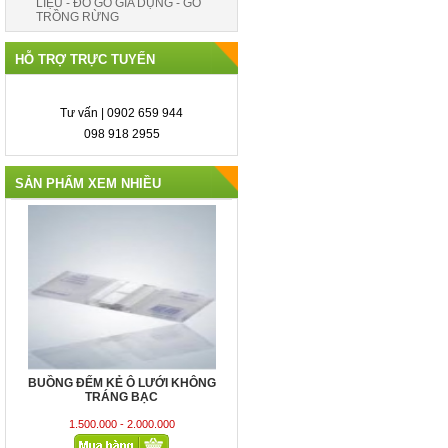
LIỆU - ĐỒ GỖ GIA DỤNG - GỖ
TRỒNG RỪNG
HỖ TRỢ TRỰC TUYẾN
Tư vấn | 0902 659 944
098 918 2955
SẢN PHẨM XEM NHIỀU
Bơm vi lượng (PERISTALTIC PUMP)
42,200,000 VND