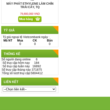
BUỒNG ĐẾM KẺ Ô LƯỚI KHÔNG
TRÁNG BẠC
1.500.000 - 2.000.000
TỶ GIÁ
Tỷ giá ngoại tệ Vietcombank ngày :
Mã NT
Mua
CK
Bán
0
0
0
THỐNG KÊ
Số người đang online
6
Số truy cập hôm nay
184
Số truy cập tuần này
16892
Số truy cập tháng này
371875
Tổng số lượt truy cập
5804412
LIÊN KẾT