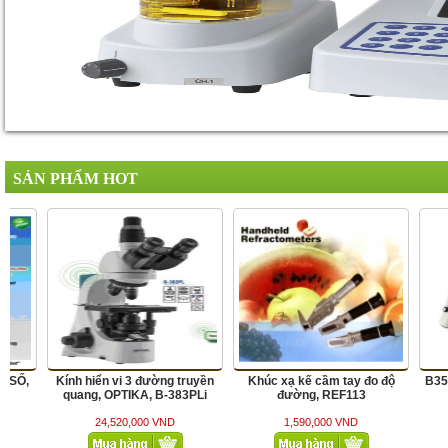
SẢN PHẨM HOT
i 3 đường truyền
Khúc xạ kế cầm tay đo độ
B353A, OPTIKA, KHVI 3 
IKA, B-383PLi
đường, REF113
0,000 VND
1,590,000 VND
22,380,000 VND