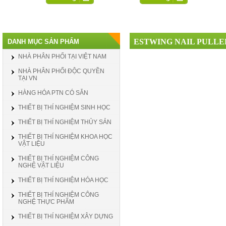
ESTWING NAIL PULLE
DANH MỤC SẢN PHẨM
NHÀ PHÂN PHỐI TẠI VIỆT NAM
NHÀ PHÂN PHỐI ĐỘC QUYỀN
TẠI VN
HÀNG HÓA PTN CÓ SẴN
THIẾT BỊ THÍ NGHIỆM SINH HỌC
THIẾT BỊ THÍ NGHIỆM THỦY SẢN
THIẾT BỊ THÍ NGHIỆM KHOA HỌC
VẬT LIỆU
THIẾT BỊ THÍ NGHIỆM CÔNG
NGHỆ VẬT LIỆU
THIẾT BỊ THÍ NGHIỆM HÓA HỌC
THIẾT BỊ THÍ NGHIỆM CÔNG
NGHỆ THỰC PHẨM
THIẾT BỊ THÍ NGHIỆM XÂY DỰNG