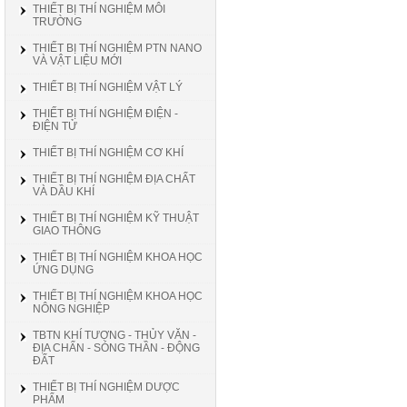
THIẾT BỊ THÍ NGHIỆM MÔI
TRƯỜNG
THIẾT BỊ THÍ NGHIỆM PTN NANO
VÀ VẬT LIỆU MỚI
THIẾT BỊ THÍ NGHIỆM VẬT LÝ
THIẾT BỊ THÍ NGHIỆM ĐIỆN -
ĐIỆN TỬ
THIẾT BỊ THÍ NGHIỆM CƠ KHÍ
THIẾT BỊ THÍ NGHIỆM ĐỊA CHẤT
VÀ DẦU KHÍ
THIẾT BỊ THÍ NGHIỆM KỸ THUẬT
GIAO THÔNG
THIẾT BỊ THÍ NGHIỆM KHOA HỌC
ỨNG DỤNG
THIẾT BỊ THÍ NGHIỆM KHOA HỌC
NÔNG NGHIỆP
TBTN KHÍ TƯỢNG - THỦY VĂN -
ĐỊA CHẤN - SÓNG THẦN - ĐỘNG
ĐẤT
THIẾT BỊ THÍ NGHIỆM DƯỢC
PHẨM