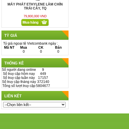
BUỒNG ĐẾM KẺ Ô LƯỚI KHÔNG
TRÁNG BẠC
1.500.000 - 2.000.000
TỶ GIÁ
Tỷ giá ngoại tệ Vietcombank ngày :
Mã NT
Mua
CK
Bán
0
0
0
THỐNG KÊ
Số người đang online
9
Số truy cập hôm nay
449
Số truy cập tuần này
17157
Số truy cập tháng này
372140
Tổng số lượt truy cập
5804677
LIÊN KẾT