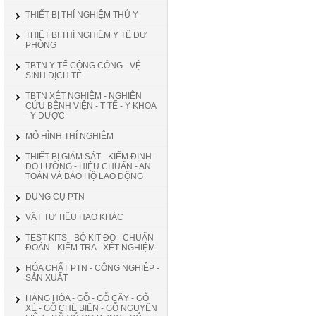
THIẾT BỊ THÍ NGHIỆM THÚ Y
THIẾT BỊ THÍ NGHIỆM Y TẾ DỰ
PHÒNG
TBTN Y TẾ CÔNG CỘNG - VỆ
SINH DỊCH TỄ
TBTN XÉT NGHIỆM - NGHIÊN
CỨU BỆNH VIỆN - T TẾ - Y KHOA
- Y DƯỢC
MÔ HÌNH THÍ NGHIỆM
THIẾT BỊ GIÁM SÁT - KIỂM ĐỊNH-
ĐO LƯỜNG - HIỆU CHUẨN - AN
TOÀN VÀ BẢO HỘ LAO ĐỘNG
DỤNG CỤ PTN
VẬT TƯ TIÊU HAO KHÁC
TEST KITS - BỘ KIT ĐO - CHUẨN
ĐOÁN - KIỂM TRA - XÉT NGHIỆM
HÓA CHẤT PTN - CÔNG NGHIỆP -
SẢN XUẤT
HÀNG HÓA - GỖ - GỖ CÂY - GỖ
XẺ - GỖ CHẾ BIẾN - GỖ NGUYÊN