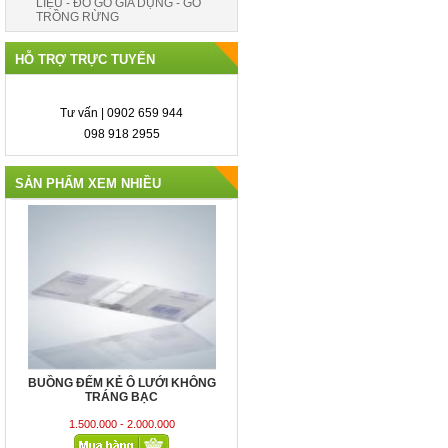
LIỆU - ĐỒ GỖ GIA DỤNG - GỖ
TRỒNG RỪNG
HỖ TRỢ TRỰC TUYẾN
Tư vấn | 0902 659 944
098 918 2955
SẢN PHẨM XEM NHIỀU
Bơm vi lượng (PERISTALTIC PUMP)
42,200,000 VND