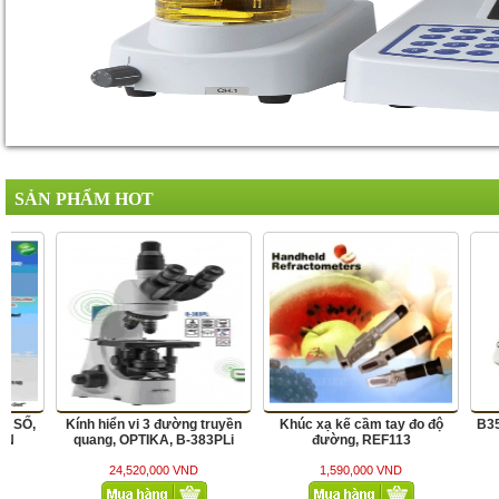
SẢN PHẨM HOT
vi 3 đường truyền
Khúc xạ kế cầm tay đo độ
B353A, OPTIKA, KHVI 3
TIKA, B-383PLi
đường, REF113
20,000 VND
1,590,000 VND
22,380,000 VND