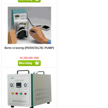
MÁY PHÁT ETHYLENE LÀM CHÍN
TRÁI CÂY, TQ
79,800,000 VND